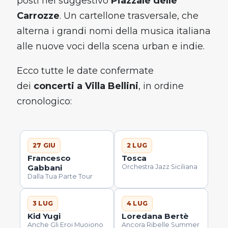
posti nel suggestivo
Piazzale delle
Carrozze
. Un cartellone trasversale, che
alterna i grandi nomi della musica italiana
alle nuove voci della scena urban e indie.
Ecco tutte le date confermate
dei
concerti a Villa Bellini
, in ordine
cronologico:
27 GIU
2 LUG
Francesco
Tosca
Gabbani
Orchestra Jazz Siciliana
Dalla Tua Parte Tour
3 LUG
4 LUG
Kid Yugi
Loredana Bertè
Anche Gli Eroi Muoiono
Ancora Ribelle Summer