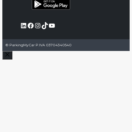
LinkedIn
Facebook
Instagram
TikTok
YouTube
© ParkingMyCar P.IVA 03704340540
Chiudi