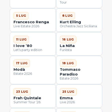
Tour
5 LUG
8 LUG
Francesco Renga
Kurt Elling
Live Estate 2026
Orchestra Jazz Siciliana
11 LUG
16 LUG
I love ’80
La Niña
Let’s party edition
Furèsta
17 LUG
18 LUG
Modà
Tommaso
Estate 2026
Paradiso
Estate 2026
23 LUG
25 LUG
Frah Quintale
Emma
Summer Tour ’26
Live 2026