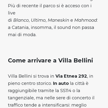
Parcheggio in un clic e promo
Più di recente il parco si è acceso con i
esclusive 👀
live
Scarica l'app ora - è gratis!
di
Blanco
,
Ultimo
,
Maneskin
e
Mahmood
:
a Catania, insomma, il sound non passa
mai di moda.
App Store
Google Play
Come arrivare a Villa Bellini
Villa Bellini si trova in
Via Etnea 292
, in
pieno centro storico.
In auto
la città è
raggiungibile tramite la SS114 o la
tangenziale, ma nelle sere di concerto il
traffico tende a intensificarsi: meglio