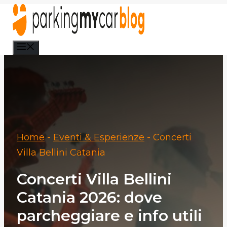
Vai
al
contenuto
Menu
Home
-
Eventi & Esperienze
-
Concerti
Villa Bellini Catania
Concerti Villa Bellini
Catania 2026: dove
parcheggiare e info utili