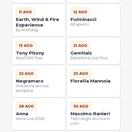
11 AGO
12 AGO
Earth, Wind & Fire
Fulminacci
Experience
All’aperto
by Al McKay
13 AGO
21 AGO
Tony Pitony
Gemitaiz
EstaTONY Tour
Elsewhere Live Tour
22 AGO
23 AGO
Negramaro
Fiorella Mannoia
Una storia ancora
semplice
28 AGO
30 AGO
Anna
Massimo Ranieri
Anna Live 2026
Tutti i sogni ancora in
volo