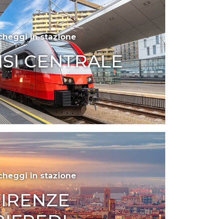
cheggi in stazione
ISI CENTRALE
cheggi in stazione
FIRENZE