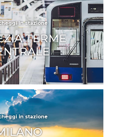
cheggi in stazione
EZIA TERME
ENTRALE
cheggi in stazione
MILANO