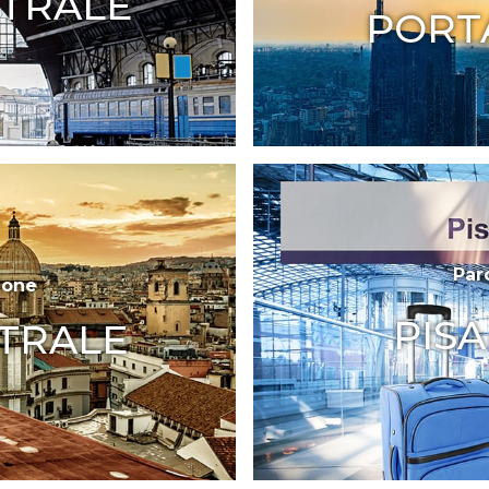
TRALE
PORT
Par
ione
PIS
TRALE