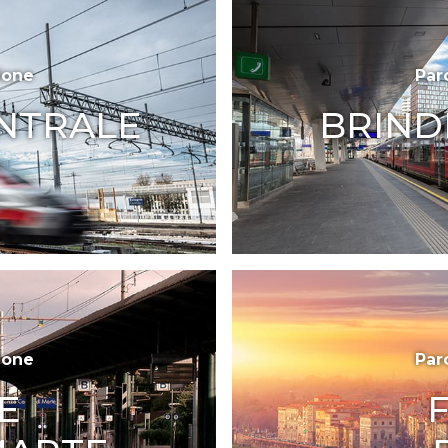
ione
Par
NTRALE
BRIND
ione
Par
E