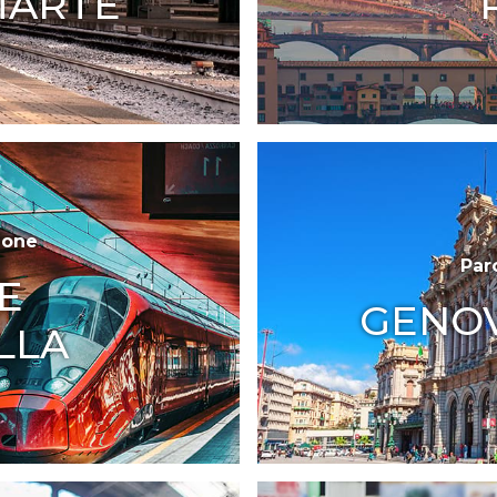
MARTE
ione
Par
E
GENOV
LLA