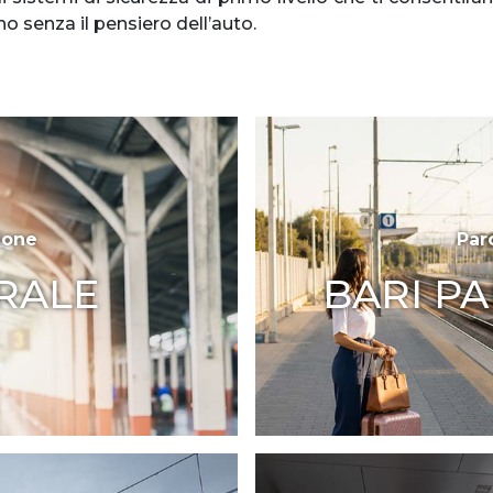
no senza il pensiero dell’auto.
ione
Par
RALE
BARI P