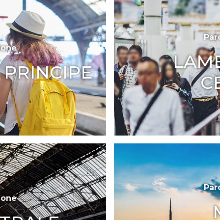
Par
ione
LAM
 PRINCIPE
C
Par
ione