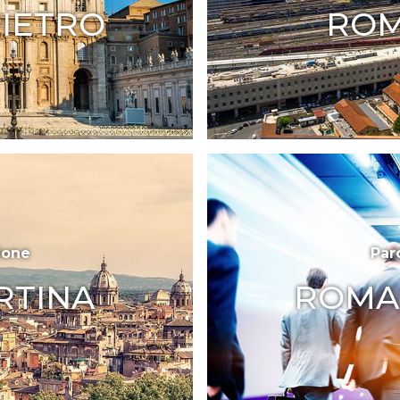
IETRO
ROM
ione
Par
RTINA
ROMA