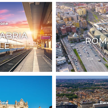
ione
Par
ABRIA
ROM
LE
ione
Par