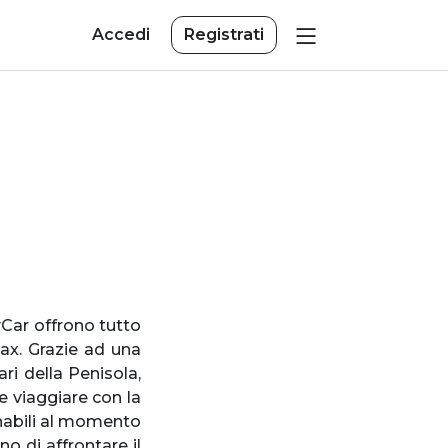
Accedi
Registrati
Car offrono tutto
lax. Grazie ad una
ari della Penisola,
e viaggiare con la
onabili al momento
no di affrontare il