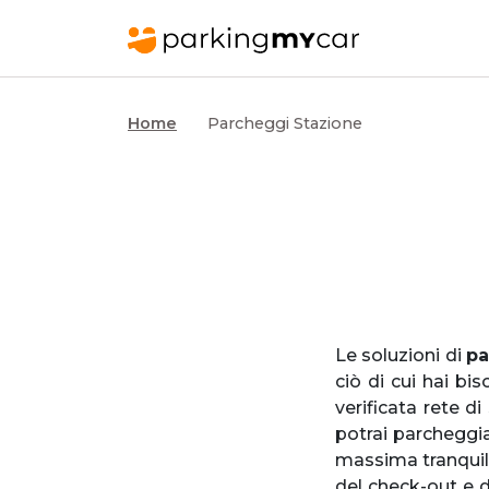
Home
Parcheggi Stazione
Le soluzioni di
pa
ciò di cui hai bi
verificata rete di
potrai parcheggia
massima tranquill
del check-out e di