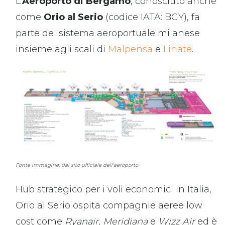
L'
Aeroporto di Bergamo
, conosciuto anche
come
Orio al Serio
(codice IATA: BGY), fa
parte del sistema aeroportuale milanese
insieme agli scali di
Malpensa
e
Linate
.
Fonte immagine: dal sito ufficiale dell'aeroporto
Hub strategico per i voli economici in Italia,
Orio al Serio ospita compagnie aeree low
cost come
Ryanair
,
Meridiana
e
Wizz Air
ed è