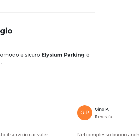
gio
omodo e sicuro
Elysium Parking
è
.
Gino P.
G P
11 mesi fa
o il servizio car valer
Nel complesso buono anche 