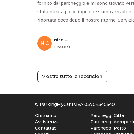
fornito dal parcheggio e mi sono trovato ver
stata ritirata poco dopo che siamo arrivati in
riportata poco dopo il nostro ritorno. Servizio
Nico C.
N C
11 mesi fa
Mostra tutte le recensioni
© ParkingMyCar P.IVA 03704340540
Chi siamo
Parcheggi Città
Assistenza
Parcheggi Aeroport
Contattaci
Parcheggi Porto