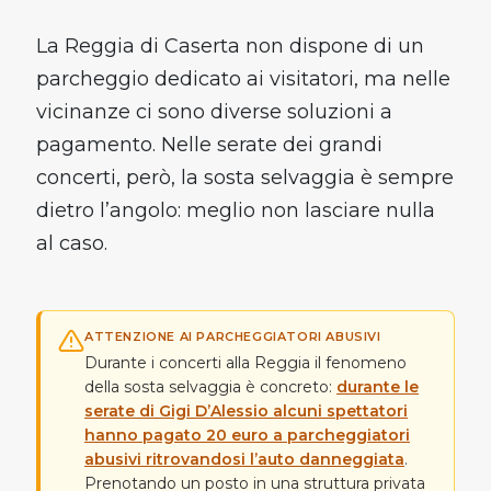
Parcheggio in un clic e promo
La Reggia di Caserta non dispone di un
esclusive 👀
parcheggio dedicato ai visitatori, ma nelle
vicinanze ci sono diverse soluzioni a
Scarica l'app ora - è gratis!
pagamento. Nelle serate dei grandi
concerti, però, la sosta selvaggia è sempre
App Store
dietro l’angolo: meglio non lasciare nulla
al caso.
Google Play
ATTENZIONE AI PARCHEGGIATORI ABUSIVI
Durante i concerti alla Reggia il fenomeno
della sosta selvaggia è concreto:
durante le
serate di Gigi D’Alessio alcuni spettatori
hanno pagato 20 euro a parcheggiatori
abusivi ritrovandosi l’auto danneggiata
.
Prenotando un posto in una struttura privata