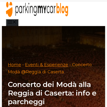
Vai
al
contenuto
Menu
Home
-
Eventi & Esperienze
-
Concerto
Modà @Reggia di Caserta
Concerto dei Modà alla
Reggia di Caserta: info e
parcheggi