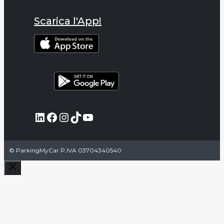
Scarica l'App!
LinkedIn
Facebook
Instagram
TikTok
YouTube
© ParkingMyCar P.IVA 03704340540
Chiudi