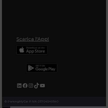
Scarica l'App!
LinkedIn
Facebook
Instagram
TikTok
YouTube
© ParkingMyCar P.IVA 03704340540