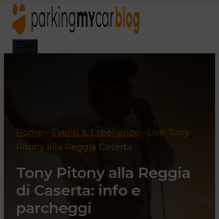
Vai
al
contenuto
Menu
Home
-
Eventi & Esperienze
-
Live Tony
Pitony alla Reggia Caserta
Tony Pitony alla Reggia
di Caserta: info e
parcheggi