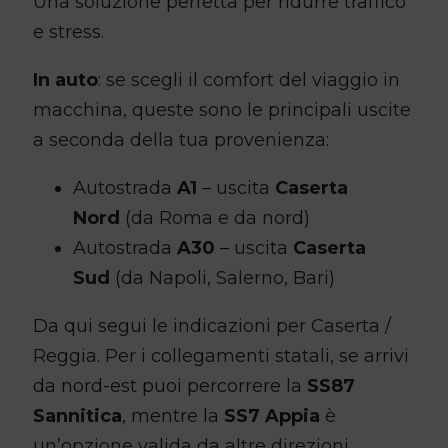
Una soluzione perfetta per ridurre traffico
e stress.
In auto
: se scegli il comfort del viaggio in
macchina, queste sono le principali uscite
a seconda della tua provenienza:
Autostrada
A1
– uscita
Caserta
Nord
(da Roma e da nord)
Autostrada
A30
– uscita
Caserta
Sud
(da Napoli, Salerno, Bari)
Da qui segui le indicazioni per Caserta /
Reggia. Per i collegamenti statali, se arrivi
da nord-est puoi percorrere la
SS87
Sannitica
, mentre la
SS7 Appia
è
un’opzione valida da altre direzioni.