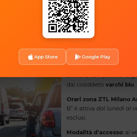
 e quali sono le aree oggi i
 restrizioni già esistenti, che riguardano le segue
App Store
Google Play
L’Area B comprende larga 
dai cosiddetti
varchi blu
.
Orari zona ZTL Milano A
B” è attiva
dal lunedì al v
esclusi.
Modalità d’accesso
: ai 