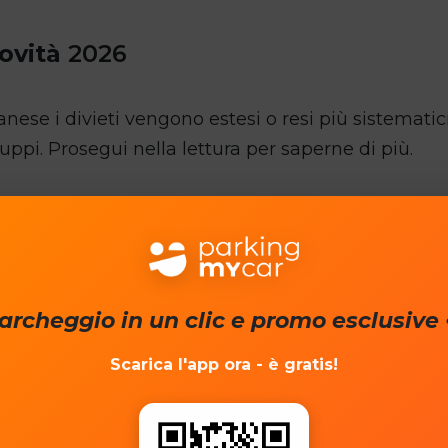
novità
2026
nese i divieti vengono estesi o resi più sistematic
uppi. Prosegui nella lettura per saperne di più.
archeggio in un clic e promo esclusive 
rme per i
sensori per l’angolo cieco
, con obbligo 
 gli autocarri di peso compreso tra le 3 tonnellate 
Scarica l'app ora - è gratis!