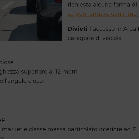
richiesta alcuna forma di
se puoi entrare con il tu
Divieti
: l’accesso in Are
categorie di veicoli:
olose;
nghezza superiore ai 12 metri;
ell’angolo cieco.
AP;
– market e classe massa particolato inferiore ad Eu
e;