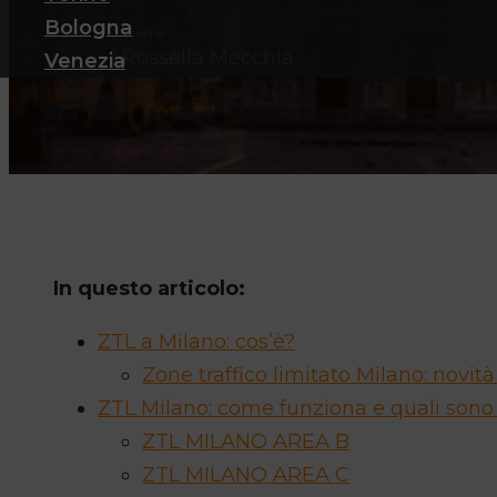
Bologna
a cura di
Rossella Mecchia
Venezia
In questo articolo:
ZTL a Milano: cos’è?
Zone traffico limitato Milano: novit
ZTL Milano: come funziona e quali sono 
ZTL MILANO AREA B
ZTL MILANO AREA C