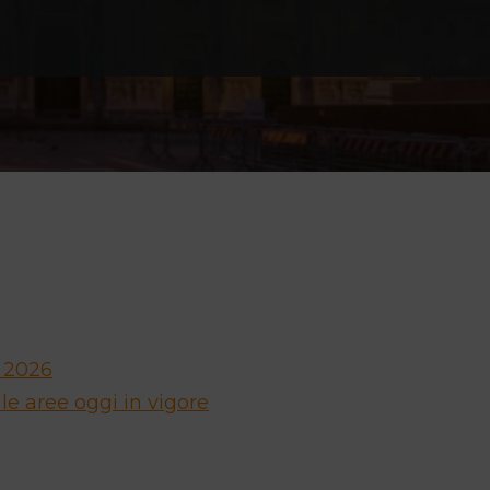
à 2026
le aree oggi in vigore