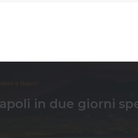
dere a Napoli
apoli in due giorni 