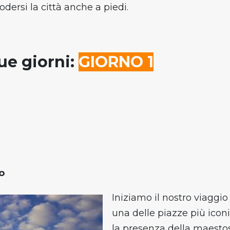
godersi la città anche a piedi.
ue giorni:
GIORNO 1
o
Iniziamo il nostro viaggio 
una delle piazze più icon
la presenza della maest