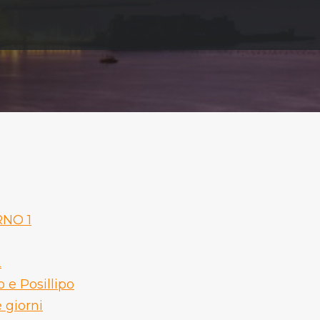
RNO 1
2
 e Posillipo
e giorni