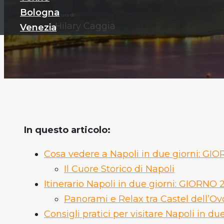
Bologna
a cura di
Hilary Caggia
Venezia
In questo articolo:
Cosa vedere a Napoli in due giorni: GIO
Il Cuore Storico di Napoli
Itinerario Napoli in due giorni: GIORNO 
Panorami e Relax tra Castel dell’Ovo
Consigli pratici per visitare Napoli in du