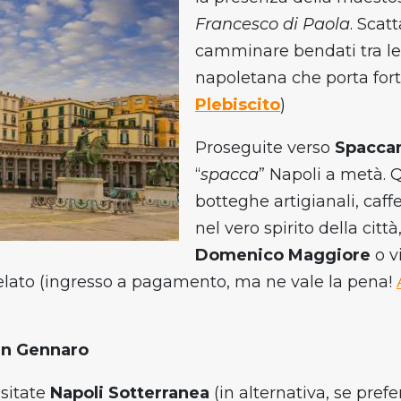
Francesco di Paola
. Scat
camminare bendati tra le 
napoletana che porta fort
Plebiscito
)
Proseguite verso
Spaccan
“
spacca
” Napoli a metà. 
botteghe artigianali, caffe
nel vero spirito della citt
Domenico Maggiore
o v
 Velato (ingresso a pagamento, ma ne vale la pena!
an Gennaro
isitate
Napoli Sotterranea
(in alternativa, se prefe