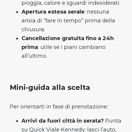
pioggia, calore e sguardi indesiderati.
×
Apertura estesa serale
: nessuna
ansia di “fare in tempo” prima della
chiusura.
Parcheggio in un clic e promo esclusive
Cancellazione gratuita fino a 24h
👀
prima
: utile se i piani cambiano
all’ultimo.
Scarica l'app ora - è gratis!
App Store
Mini-guida alla scelta
Google Play
Per orientarti in fase di prenotazione:
Arrivi da fuori città in serata?
Punta
su Quick Viale Kennedy: lasci l’auto,