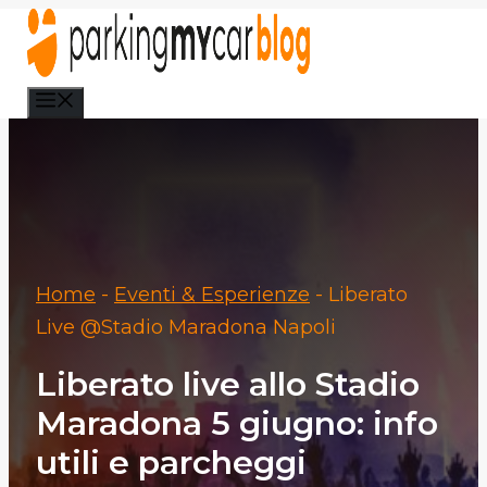
Vai
al
contenuto
Menu
Home
-
Eventi & Esperienze
-
Liberato
Live @Stadio Maradona Napoli
Liberato live allo Stadio
Maradona 5 giugno: info
utili e parcheggi