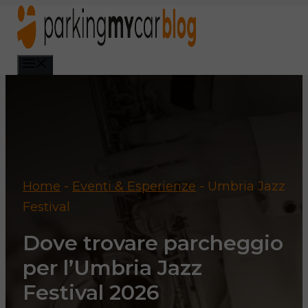
Vai
al
contenuto
Menu
Home
-
Eventi & Esperienze
-
Umbria Jazz
Festival
Dove trovare parcheggio
per l’Umbria Jazz
Festival 2026