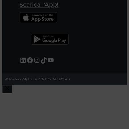
Scarica l'App!
LinkedIn
Facebook
Instagram
TikTok
YouTube
© ParkingMyCar P.IVA 03704340540
Chiudi