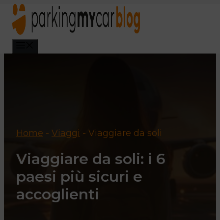
Vai
al
contenuto
Menu
Home
-
Viaggi
-
Viaggiare da soli
Viaggiare da soli: i 6
paesi più sicuri e
accoglienti