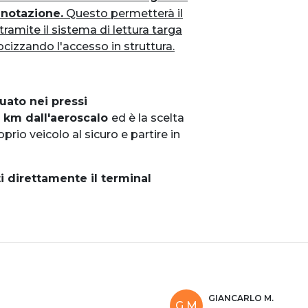
enotazione.
Questo permetterà il
amite il sistema di lettura targa
locizzando l'accesso in struttura.
uato nei pressi
5 km dall'aeroscalo
ed è la scelta
prio veicolo al sicuro e partire in
i direttamente il terminal
GIANCARLO M.
G M