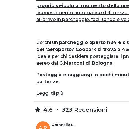
proprio veicolo al momento della pr
riconoscimento automatico del mezzo tr
all'arrivo in parcheggio, facilitando e ve
Cerchi un
parcheggio aperto h24 e sit
dell’aeroporto
?
Coopark si trova a 4.
ideale per chi desidera posteggiare il pro
aereo dal
G.Marconi di Bologna
.
P
ost
eggia e raggiungi in pochi minut
partenze
.
Leggi di più
4.6
323 Recensioni
Antonella R.
A R