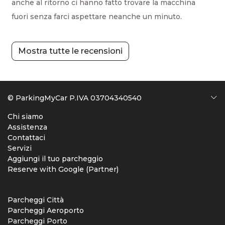
anche al ritorno ci hanno fatto trovare la macchina
fuori senza farci aspettare neanche un minuto.
Mostra tutte le recensioni
© ParkingMyCar P.IVA 03704340540
Chi siamo
Assistenza
Contattaci
Servizi
Aggiungi il tuo parcheggio
Reserve with Google (Partner)
Parcheggi Città
Parcheggi Aeroporto
Parcheggi Porto