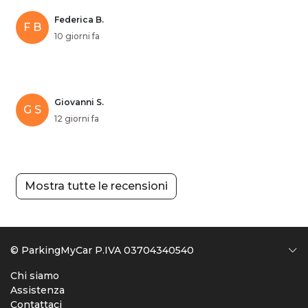
Federica B.
F B
10 giorni fa
Giovanni S.
G S
12 giorni fa
Mostra tutte le recensioni
© ParkingMyCar P.IVA 03704340540
Chi siamo
Assistenza
Contattaci