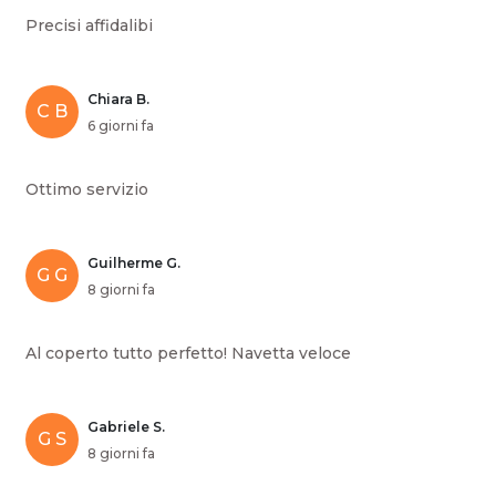
Precisi affidalibi
Chiara B.
C B
6 giorni fa
Ottimo servizio
Guilherme G.
G G
8 giorni fa
Al coperto tutto perfetto! Navetta veloce
Gabriele S.
G S
8 giorni fa