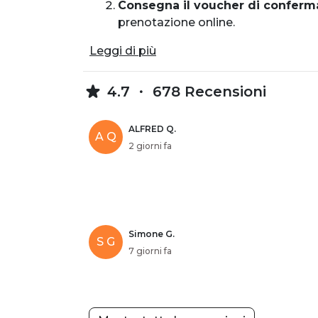
Consegna il voucher di conferm
prenotazione online.
Leggi di più
4.7
678 Recensioni
ALFRED Q.
A Q
2 giorni fa
Simone G.
S G
7 giorni fa