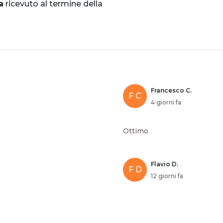
a
ricevuto al termine della
Francesco C.
F C
4 giorni fa
Ottimo
Flavio D.
F D
12 giorni fa