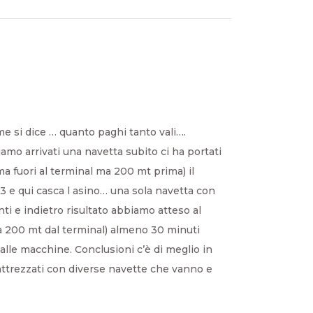
 si dice … quanto paghi tanto vali….
amo arrivati una navetta subito ci ha portati
a fuori al terminal ma 200 mt prima) il
 23 e qui casca l asino… una sola navetta con
ti e indietro risultato abbiamo atteso al
a 200 mt dal terminal) almeno 30 minuti
 alle macchine. Conclusioni c’è di meglio in
 attrezzati con diverse navette che vanno e