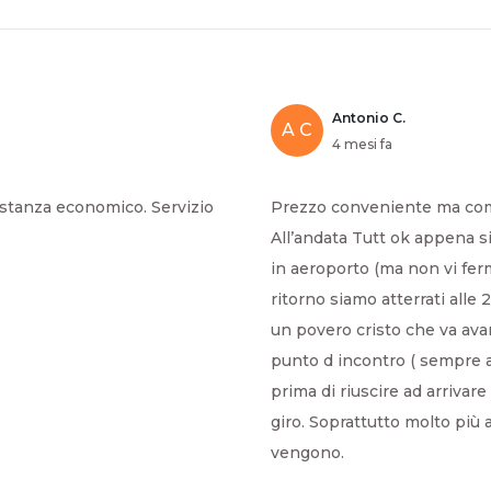
Antonio C.
A C
4 mesi fa
stanza economico. Servizio
Prezzo conveniente ma come
All’andata Tutt ok appena si
in aeroporto (ma non vi ferm
ritorno siamo atterrati alle
un povero cristo che va avan
punto d incontro ( sempre 
prima di riuscire ad arrivare
giro. Soprattutto molto più
vengono.