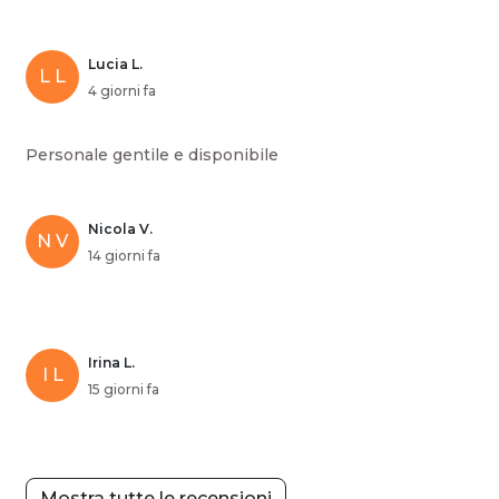
Lucia L.
L L
4 giorni fa
Personale gentile e disponibile
Nicola V.
N V
14 giorni fa
Irina L.
I L
15 giorni fa
Mostra tutte le recensioni