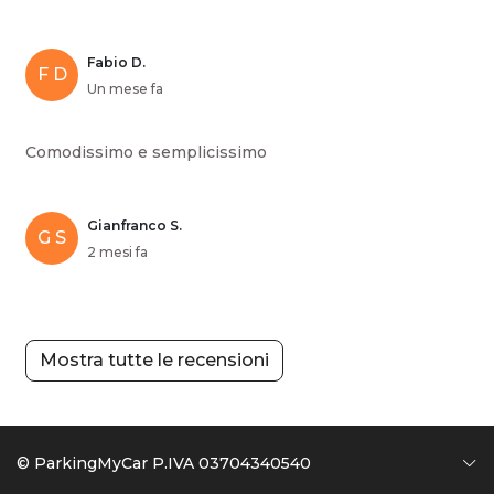
Fabio D.
F D
Un mese fa
Comodissimo e semplicissimo
Gianfranco S.
G S
2 mesi fa
Mostra tutte le recensioni
© ParkingMyCar P.IVA 03704340540