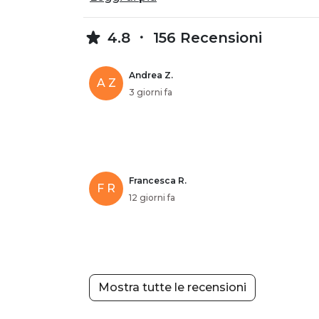
4.8
156 Recensioni
Andrea Z.
A Z
3 giorni fa
Francesca R.
F R
12 giorni fa
Mostra tutte le recensioni