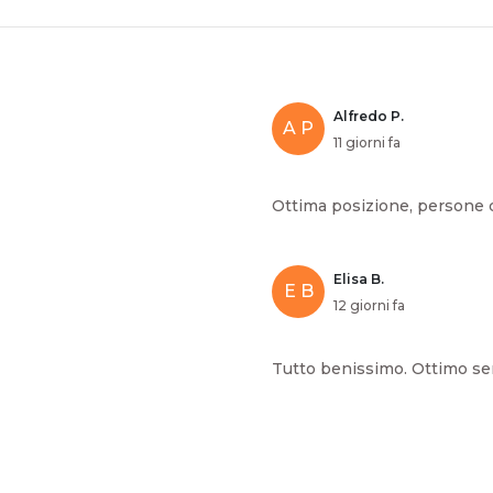
Alfredo P.
A P
11 giorni fa
Ottima posizione, persone c
Elisa B.
E B
12 giorni fa
Tutto benissimo. Ottimo ser