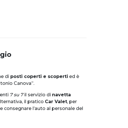
gio
ne di
posti coperti e scoperti
ed è
ntonio Canova”.
ienti
7 su 7
il servizio di
navetta
lternativa, il pratico
Car Valet
, per
 e consegnare l’auto al personale del