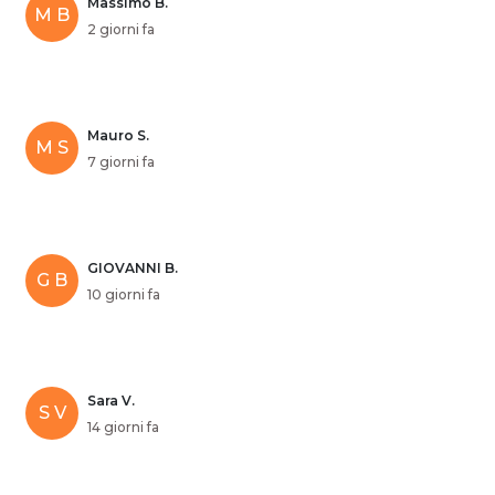
Massimo B.
M B
2 giorni fa
Mauro S.
M S
7 giorni fa
GIOVANNI B.
G B
10 giorni fa
Sara V.
S V
14 giorni fa