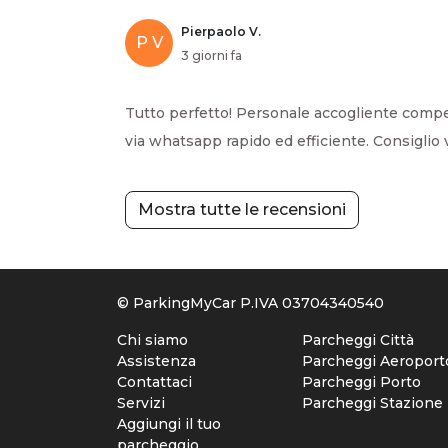
Pierpaolo V.
P V
3 giorni fa
Tutto perfetto! Personale accogliente compe
via whatsapp rapido ed efficiente. Consiglio 
Mostra tutte le recensioni
© ParkingMyCar P.IVA 03704340540
Chi siamo
Parcheggi Città
Assistenza
Parcheggi Aeroport
Contattaci
Parcheggi Porto
Servizi
Parcheggi Stazione
Aggiungi il tuo
parcheggio