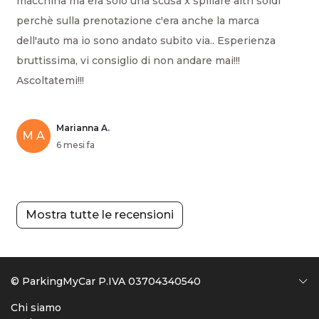
macchina ma era solo una scusa x spillare altri soldi
perchè sulla prenotazione c'era anche la marca
dell'auto ma io sono andato subito via.. Esperienza
bruttissima, vi consiglio di non andare mai!!!
Ascoltatemi!!!
Marianna A.
M A
6 mesi fa
Mostra tutte le recensioni
© ParkingMyCar P.IVA 03704340540
Chi siamo