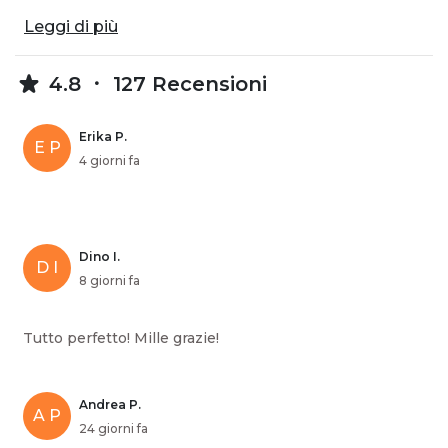
Leggi di più
4.8
127 Recensioni
Erika P.
E P
4 giorni fa
Dino I.
D I
8 giorni fa
Tutto perfetto! Mille grazie!
Andrea P.
A P
24 giorni fa