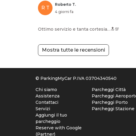
Roberto T.
R T
4 giorni fa
Ottimo servizio e tanta cortesia…🔝💯
Mostra tutte le recensioni
© ParkingMyCar P.IVA 03704340540
Chi siamo
Parcheggi Città
Assistenza
Parcheggi Aeroport
Contattaci
Parcheggi Porto
Servizi
Parcheggi Stazione
Aggiungi il tuo
parcheggio
Reserve with Google
(Partner)