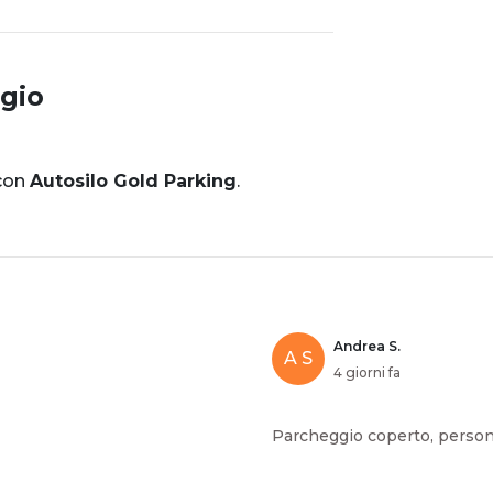
gio
 con
Autosilo Gold Parking
.
Andrea S.
A S
4 giorni fa
Parcheggio coperto, persona