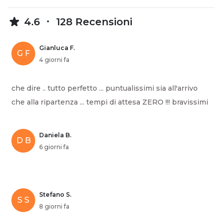
4.6
128 Recensioni
Gianluca F.
G F
4 giorni fa
che dire .. tutto perfetto ... puntualissimi sia all'arrivo
che alla ripartenza ... tempi di attesa ZERO !!! bravissimi
Daniela B.
D B
6 giorni fa
Stefano S.
S S
8 giorni fa