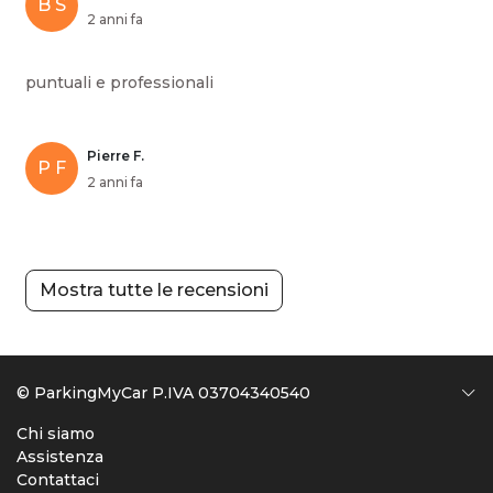
B S
2 anni fa
puntuali e professionali
Pierre F.
P F
2 anni fa
Mostra tutte le recensioni
© ParkingMyCar P.IVA 03704340540
Chi siamo
Assistenza
Contattaci