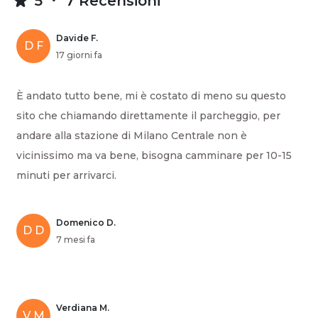
5
7 Recensioni
Davide F.
D F
17 giorni fa
È andato tutto bene, mi è costato di meno su questo
sito che chiamando direttamente il parcheggio, per
andare alla stazione di Milano Centrale non è
vicinissimo ma va bene, bisogna camminare per 10-15
minuti per arrivarci.
Domenico D.
D D
7 mesi fa
Verdiana M.
V M