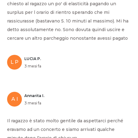
chiesto al ragazzo un po' di elasticità pagando un
surplus per l orario di rientro sperando che mi
rassicurasse (bastavano 5. 10 minuti al massimo). Mi ha
detto assolutamente no. Sono dovuta quindi uscire e
cercare un altro parcheggio nonostante avessi pagato
LUCIA P.
L P
3 mesi fa
Annarita I.
A I
3 mesi fa
Il ragazzo è stato molto gentile da aspettarci perché
eravamo ad un concerto e siamo arrivati qualche
minuto dopo l’orario di chiusura