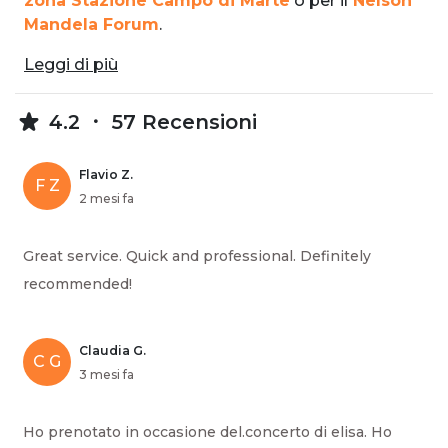
zona Stazione Campo di Marte
o per il
Nelson
Mandela Forum
.
Leggi di più
4.2
57 Recensioni
Flavio Z.
F Z
2 mesi fa
Great service. Quick and professional. Definitely
recommended!
Claudia G.
C G
3 mesi fa
Ho prenotato in occasione del.concerto di elisa. Ho