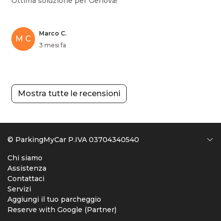
Ottima soluzione per Genova!
Marco C.
M C
3 mesi fa
Mostra tutte le recensioni
© ParkingMyCar P.IVA 03704340540
Chi siamo
Assistenza
Contattaci
Servizi
Aggiungi il tuo parcheggio
Reserve with Google (Partner)