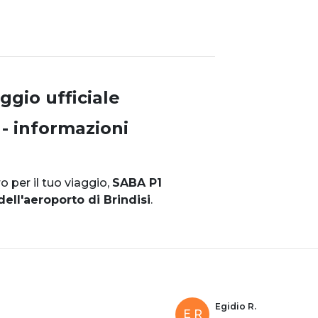
gio ufficiale
 - informazioni
 per il tuo viaggio,
SABA P1
dell'aeroporto di Brindisi
.
Egidio R.
E R