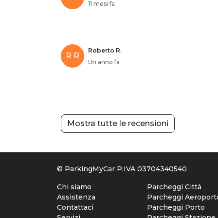
11 mesi fa
Roberto R.
R R
Un anno fa
Mostra tutte le recensioni
© ParkingMyCar P.IVA 03704340540
Chi siamo
Parcheggi Città
Assistenza
Parcheggi Aeroport
Contattaci
Parcheggi Porto
Servizi
Parcheggi Stazione