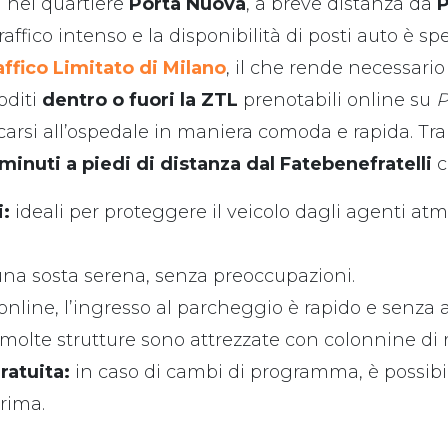
a nel quartiere
Porta Nuova
, a breve distanza da
P
traffico intenso e la disponibilità di posti auto è sp
ffico Limitato di Milano
, il che rende necessario
oditi
dentro o fuori la ZTL
prenotabili online su
P
arsi all’ospedale in maniera comoda e rapida. Tra l
 minuti a piedi di distanza dal Fatebenefratelli
c
i:
ideali per proteggere il veicolo dagli agenti at
na sosta serena, senza preoccupazioni.
line, l’ingresso al parcheggio è rapido e senza a
molte strutture sono attrezzate con colonnine di ri
ratuita:
in caso di cambi di programma, è possibi
prima.