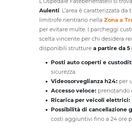
L’Ospedale Fatebenefratelli si trov
Aulenti
. L’area è caratterizzata da 
limitrofe rientrano nella
Zona a Tra
per evitare multe. I parcheggi cust
scelta vincente per chi desidera rec
disponibili strutture
a partire da 5
Posti auto coperti e custodit
sicurezza.
Videosorveglianza h24:
per u
Accesso veloce:
prenotando on
Ricarica per veicoli elettrici:
Possibilità di cancellazione g
costi aggiuntivi fino a 24 ore 