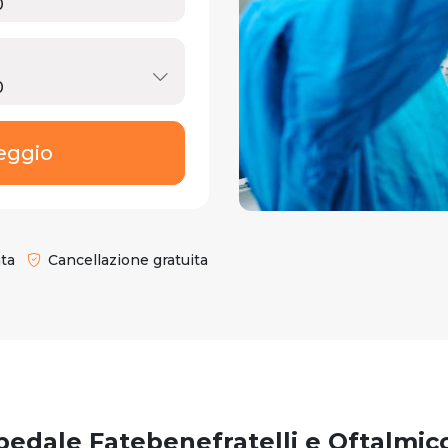
eggio
ata
Cancellazione gratuita
pedale Fatebenefratelli e Oftalmic