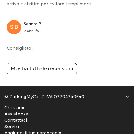
arrivo e al ritiro per evitare tempi morti.
Sandro B.
S B
2 anni fa
Consigliato ,
Mostra tutte le recensioni
© ParkingMyCar P.IVA 03704340540
Chi siamo
Assistenza
Contattaci
Servizi
Aggiungi il tuo parcheggio