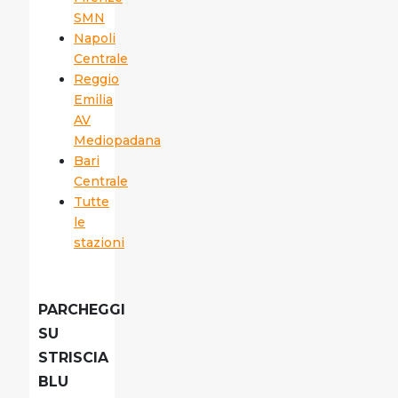
SMN
Napoli
Centrale
Reggio
Emilia
AV
Mediopadana
Bari
Centrale
Tutte
le
stazioni
PARCHEGGI
SU
STRISCIA
BLU