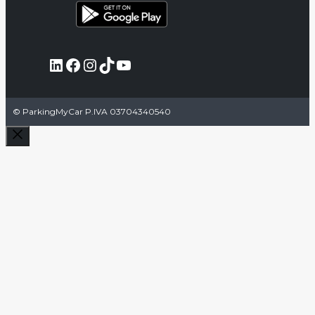
LinkedIn
Facebook
Instagram
TikTok
YouTube
© ParkingMyCar P.IVA 03704340540
Chiudi